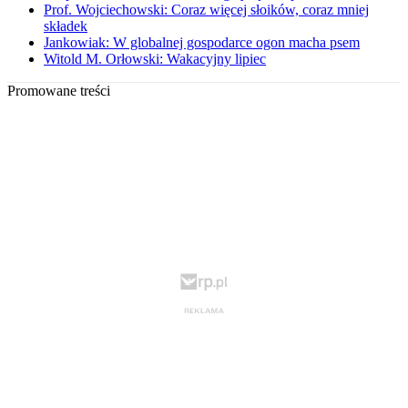
Prof. Wojciechowski: Coraz więcej słoików, coraz mniej
składek
Jankowiak: W globalnej gospodarce ogon macha psem
Witold M. Orłowski: Wakacyjny lipiec
Promowane treści