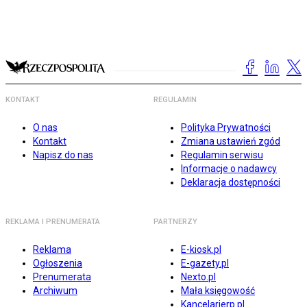
KONTAKT
REGULAMIN
O nas
Polityka Prywatności
Kontakt
Zmiana ustawień zgód
Napisz do nas
Regulamin serwisu
Informacje o nadawcy
Deklaracja dostępności
REKLAMA I PRENUMERATA
PARTNERZY
Reklama
E-kiosk.pl
Ogłoszenia
E-gazety.pl
Prenumerata
Nexto.pl
Archiwum
Mała księgowość
Kancelarierp.pl