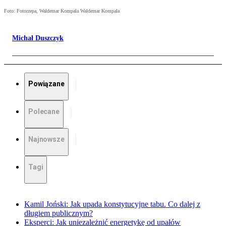
Foto: Fotorzepa, Waldemar Kompala Waldemar Kompala
Michał Duszczyk
Powiązane
Polecane
Najnowsze
Tagi
Kamil Joński: Jak upada konstytucyjne tabu. Co dalej z
długiem publicznym?
Eksperci: Jak uniezależnić energetykę od upałów