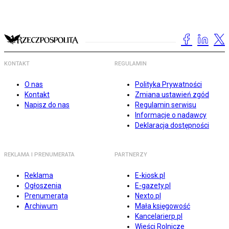
KONTAKT
REGULAMIN
O nas
Polityka Prywatności
Kontakt
Zmiana ustawień zgód
Napisz do nas
Regulamin serwisu
Informacje o nadawcy
Deklaracja dostępności
REKLAMA I PRENUMERATA
PARTNERZY
Reklama
E-kiosk.pl
Ogłoszenia
E-gazety.pl
Prenumerata
Nexto.pl
Archiwum
Mała księgowość
Kancelarierp.pl
Wieści Rolnicze