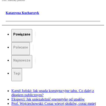
Foto: materiały prasowe
Katarzyna Kucharczyk
Powiązane
Polecane
Najnowsze
Tagi
Kamil Joński: Jak upada konstytucyjne tabu. Co dalej z
długiem publicznym?
Eksperci: Jak uniezależnić energetykę od upałów
Prof. Wojciechowski: Coraz więcej słoików, coraz mniej