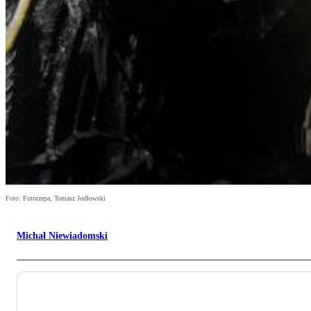
Foto: Fotorzepa, Tomasz Jodłowski
Michał Niewiadomski