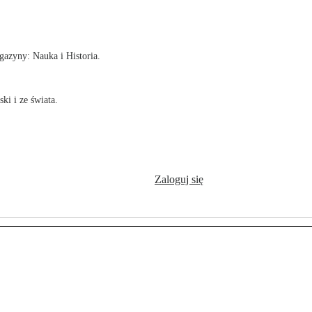
!
azyny: Nauka i Historia.
ki i ze świata.
Zaloguj się