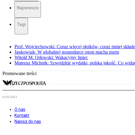
Najnowsze
Tagi
Prof. Wojciechowski: Coraz więcej słoików, coraz mniej skład
Jankowiak: W globalnej gospodarce ogon macha psem
Witold M. Orłowski: Wakacyjny lipiec
Mateusz Michnik: Szwedzkie wydatki, polska jakość. Co wid
Promowane treści
KONTAKT
O nas
Kontakt
Napisz do nas