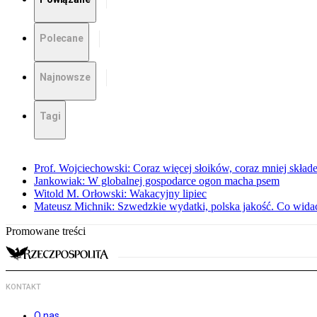
Polecane
Najnowsze
Tagi
Prof. Wojciechowski: Coraz więcej słoików, coraz mniej skład
Jankowiak: W globalnej gospodarce ogon macha psem
Witold M. Orłowski: Wakacyjny lipiec
Mateusz Michnik: Szwedzkie wydatki, polska jakość. Co wid
Promowane treści
KONTAKT
O nas