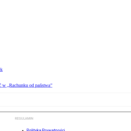
ek
ać w „Rachunku od państwa”
REGULAMIN
Polityka Prywatności