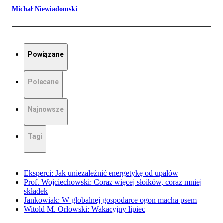
Michał Niewiadomski
Powiązane
Polecane
Najnowsze
Tagi
Eksperci: Jak uniezależnić energetykę od upałów
Prof. Wojciechowski: Coraz więcej słoików, coraz mniej
składek
Jankowiak: W globalnej gospodarce ogon macha psem
Witold M. Orłowski: Wakacyjny lipiec