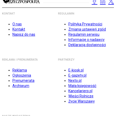
KONTAKT
REGULAMIN
O nas
Polityka Prywatności
Kontakt
Zmiana ustawień zgód
Napisz do nas
Regulamin serwisu
Informacje o nadawcy
Deklaracja dostępności
REKLAMA I PRENUMERATA
PARTNERZY
Reklama
E-kiosk.pl
Ogłoszenia
E-gazety.pl
Prenumerata
Nexto.pl
Archiwum
Mała księgowość
Kancelarierp.pl
Wieści Rolnicze
Życie Warszawy