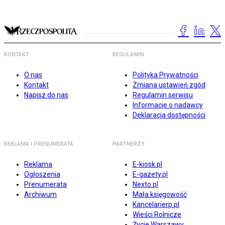
KONTAKT
REGULAMIN
O nas
Polityka Prywatności
Kontakt
Zmiana ustawień zgód
Napisz do nas
Regulamin serwisu
Informacje o nadawcy
Deklaracja dostępności
REKLAMA I PRENUMERATA
PARTNERZY
Reklama
E-kiosk.pl
Ogłoszenia
E-gazety.pl
Prenumerata
Nexto.pl
Archiwum
Mała księgowość
Kancelarierp.pl
Wieści Rolnicze
Życie Warszawy