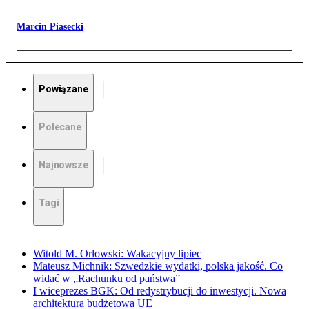
Marcin Piasecki
Powiązane
Polecane
Najnowsze
Tagi
Witold M. Orłowski: Wakacyjny lipiec
Mateusz Michnik: Szwedzkie wydatki, polska jakość. Co
widać w „Rachunku od państwa”
I wiceprezes BGK: Od redystrybucji do inwestycji. Nowa
architektura budżetowa UE