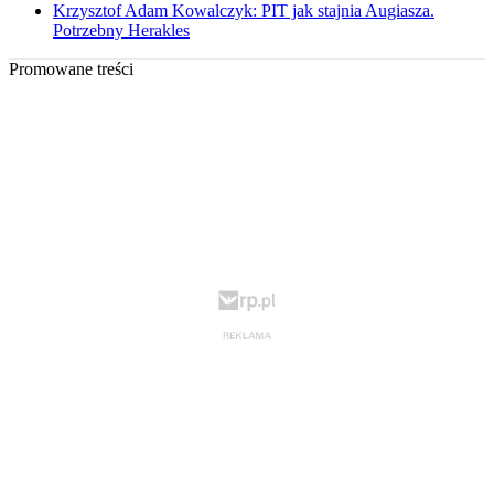
Krzysztof Adam Kowalczyk: PIT jak stajnia Augiasza.
Potrzebny Herakles
Promowane treści