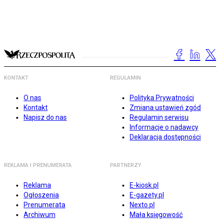
KONTAKT
REGULAMIN
O nas
Polityka Prywatności
Kontakt
Zmiana ustawień zgód
Napisz do nas
Regulamin serwisu
Informacje o nadawcy
Deklaracja dostępności
REKLAMA I PRENUMERATA
PARTNERZY
Reklama
E-kiosk.pl
Ogłoszenia
E-gazety.pl
Prenumerata
Nexto.pl
Archiwum
Mała księgowość