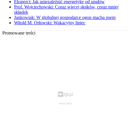
Eksperci: Jak uniezależnić energetykę od upałów
Prof. Wojciechowski: Coraz więcej słoików, coraz mniej
składek
Jankowiak: W globalnej gospodarce ogon macha psem
Witold M. Orłowski: Wakacyjny lipiec
Promowane treści