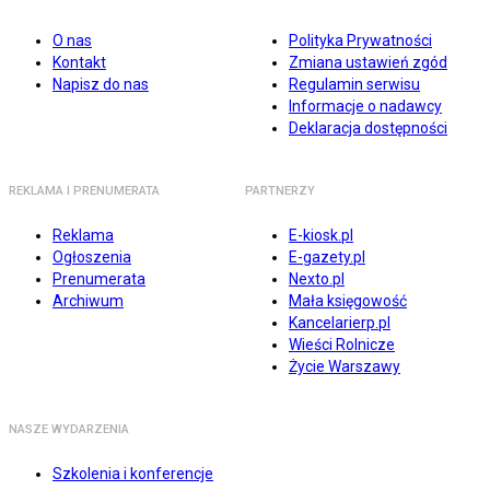
O nas
Polityka Prywatności
Kontakt
Zmiana ustawień zgód
Napisz do nas
Regulamin serwisu
Informacje o nadawcy
Deklaracja dostępności
REKLAMA I PRENUMERATA
PARTNERZY
Reklama
E-kiosk.pl
Ogłoszenia
E-gazety.pl
Prenumerata
Nexto.pl
Archiwum
Mała księgowość
Kancelarierp.pl
Wieści Rolnicze
Życie Warszawy
NASZE WYDARZENIA
Szkolenia i konferencje