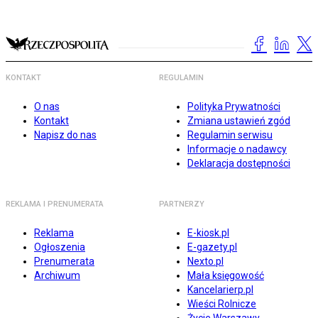
KONTAKT
REGULAMIN
O nas
Polityka Prywatności
Kontakt
Zmiana ustawień zgód
Napisz do nas
Regulamin serwisu
Informacje o nadawcy
Deklaracja dostępności
REKLAMA I PRENUMERATA
PARTNERZY
Reklama
E-kiosk.pl
Ogłoszenia
E-gazety.pl
Prenumerata
Nexto.pl
Archiwum
Mała księgowość
Kancelarierp.pl
Wieści Rolnicze