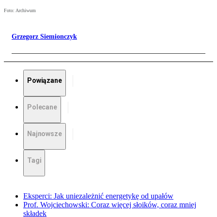
Foto: Archiwum
Grzegorz Siemionczyk
Powiązane
Polecane
Najnowsze
Tagi
Eksperci: Jak uniezależnić energetykę od upałów
Prof. Wojciechowski: Coraz więcej słoików, coraz mniej
składek