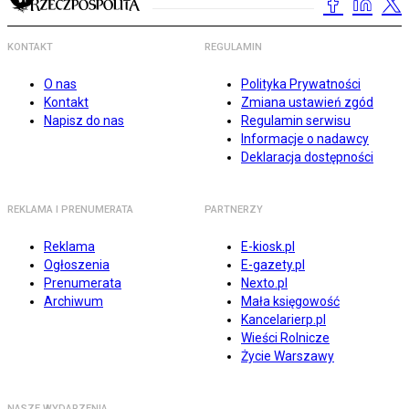
KONTAKT
REGULAMIN
O nas
Polityka Prywatności
Kontakt
Zmiana ustawień zgód
Napisz do nas
Regulamin serwisu
Informacje o nadawcy
Deklaracja dostępności
REKLAMA I PRENUMERATA
PARTNERZY
Reklama
E-kiosk.pl
Ogłoszenia
E-gazety.pl
Prenumerata
Nexto.pl
Archiwum
Mała księgowość
Kancelarierp.pl
Wieści Rolnicze
Życie Warszawy
NASZE WYDARZENIA