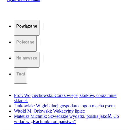
Powiązane
Polecane
Najnowsze
Tagi
Prof. Wojciechowski: Coraz więcej słoików, coraz mniej
składek
Jankowiak: W globalnej gospodarce ogon macha psem
Witold M. Orłowski: Wakacyjny lipiec
Mateusz Michnik: Szwedzkie wydatki, polska jakość. Co
widać w „Rachunku od państwa”