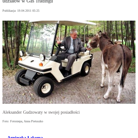
udziałów w Gas Tradingu
Publikacja:
19.04.2011 05:25
Aleksander Gudzowaty w swojej posiadłości
Foto: Fotorzepa, Anna Pietuszko
Agnieszka Łakoma