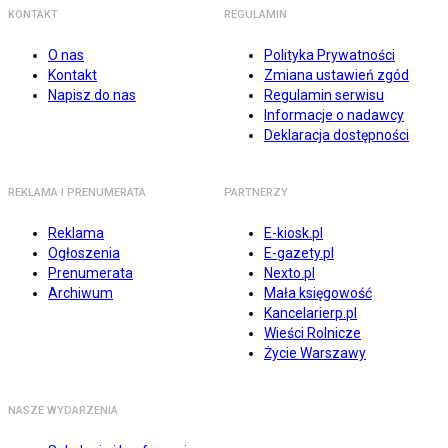
KONTAKT
REGULAMIN
O nas
Polityka Prywatności
Kontakt
Zmiana ustawień zgód
Napisz do nas
Regulamin serwisu
Informacje o nadawcy
Deklaracja dostępności
REKLAMA I PRENUMERATA
PARTNERZY
Reklama
E-kiosk.pl
Ogłoszenia
E-gazety.pl
Prenumerata
Nexto.pl
Archiwum
Mała księgowość
Kancelarierp.pl
Wieści Rolnicze
Życie Warszawy
NASZE WYDARZENIA