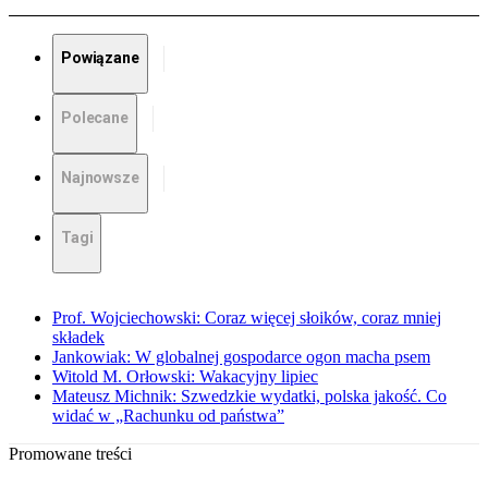
Powiązane
Polecane
Najnowsze
Tagi
Prof. Wojciechowski: Coraz więcej słoików, coraz mniej
składek
Jankowiak: W globalnej gospodarce ogon macha psem
Witold M. Orłowski: Wakacyjny lipiec
Mateusz Michnik: Szwedzkie wydatki, polska jakość. Co
widać w „Rachunku od państwa”
Promowane treści