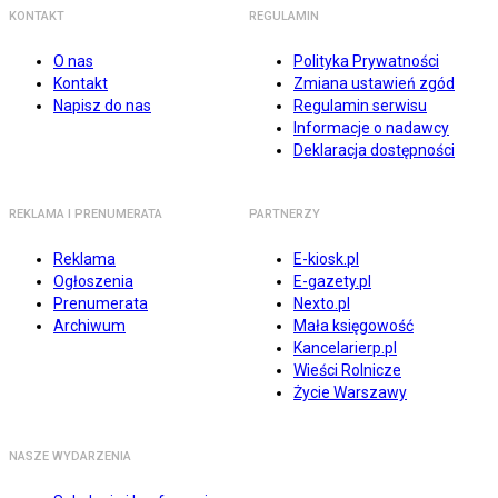
KONTAKT
REGULAMIN
O nas
Polityka Prywatności
Kontakt
Zmiana ustawień zgód
Napisz do nas
Regulamin serwisu
Informacje o nadawcy
Deklaracja dostępności
REKLAMA I PRENUMERATA
PARTNERZY
Reklama
E-kiosk.pl
Ogłoszenia
E-gazety.pl
Prenumerata
Nexto.pl
Archiwum
Mała księgowość
Kancelarierp.pl
Wieści Rolnicze
Życie Warszawy
NASZE WYDARZENIA