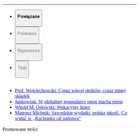
Powiązane
Polecane
Najnowsze
Tagi
Prof. Wojciechowski: Coraz więcej słoików, coraz mniej
składek
Jankowiak: W globalnej gospodarce ogon macha psem
Witold M. Orłowski: Wakacyjny lipiec
Mateusz Michnik: Szwedzkie wydatki, polska jakość. Co
widać w „Rachunku od państwa”
Promowane treści