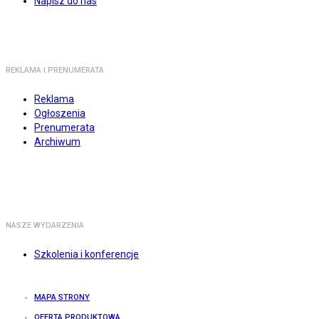
Napisz do nas
REKLAMA I PRENUMERATA
Reklama
Ogłoszenia
Prenumerata
Archiwum
NASZE WYDARZENIA
Szkolenia i konferencje
MAPA STRONY
OFERTA PRODUKTOWA