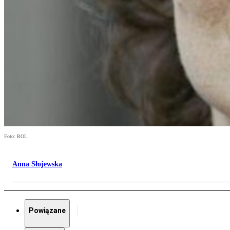
Foto: ROL
Anna Słojewska
Powiązane