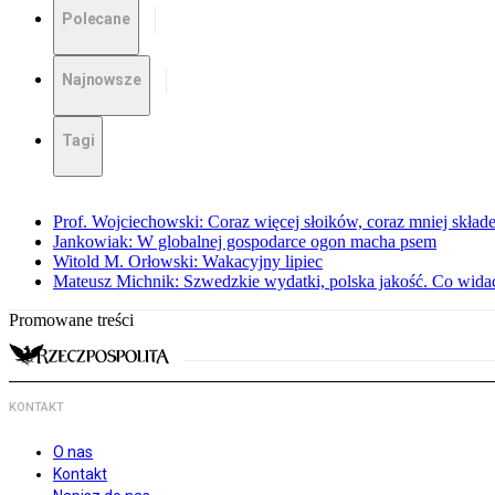
Polecane
Najnowsze
Tagi
Prof. Wojciechowski: Coraz więcej słoików, coraz mniej skład
Jankowiak: W globalnej gospodarce ogon macha psem
Witold M. Orłowski: Wakacyjny lipiec
Mateusz Michnik: Szwedzkie wydatki, polska jakość. Co wid
Promowane treści
KONTAKT
O nas
Kontakt