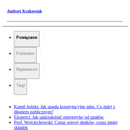
Andrzej Krakowiak
Powiązane
Polecane
Najnowsze
Tagi
Kamil Joński: Jak upada konstytucyjne tabu. Co dalej z
długiem publicznym?
Eksperci: Jak uniezależnić energetykę od upałów
Prof. Wojciechowski: Coraz więcej słoików, coraz mniej
składek