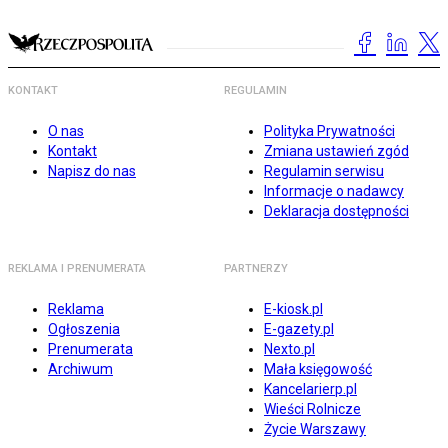
KONTAKT
REGULAMIN
O nas
Polityka Prywatności
Kontakt
Zmiana ustawień zgód
Napisz do nas
Regulamin serwisu
Informacje o nadawcy
Deklaracja dostępności
REKLAMA I PRENUMERATA
PARTNERZY
Reklama
E-kiosk.pl
Ogłoszenia
E-gazety.pl
Prenumerata
Nexto.pl
Archiwum
Mała księgowość
Kancelarierp.pl
Wieści Rolnicze
Życie Warszawy