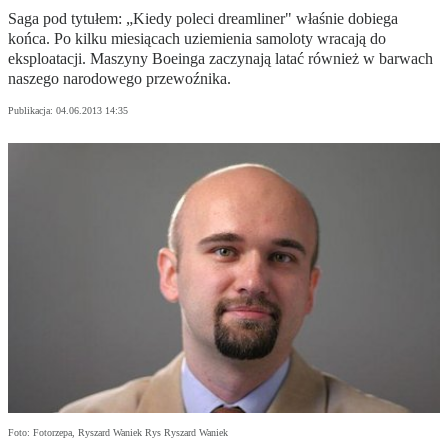
Saga pod tytułem: „Kiedy poleci dreamliner" właśnie dobiega
końca. Po kilku miesiącach uziemienia samoloty wracają do
eksploatacji. Maszyny Boeinga zaczynają latać również w barwach
naszego narodowego przewoźnika.
Publikacja:
04.06.2013 14:35
Foto: Fotorzepa, Ryszard Waniek Rys Ryszard Waniek