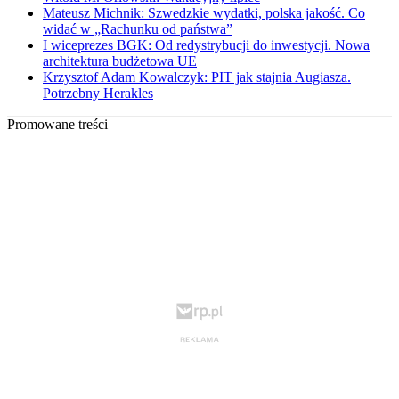
Mateusz Michnik: Szwedzkie wydatki, polska jakość. Co
widać w „Rachunku od państwa”
I wiceprezes BGK: Od redystrybucji do inwestycji. Nowa
architektura budżetowa UE
Krzysztof Adam Kowalczyk: PIT jak stajnia Augiasza.
Potrzebny Herakles
Promowane treści