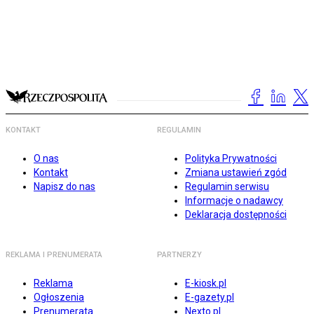
KONTAKT
REGULAMIN
O nas
Polityka Prywatności
Kontakt
Zmiana ustawień zgód
Napisz do nas
Regulamin serwisu
Informacje o nadawcy
Deklaracja dostępności
REKLAMA I PRENUMERATA
PARTNERZY
Reklama
E-kiosk.pl
Ogłoszenia
E-gazety.pl
Prenumerata
Nexto.pl