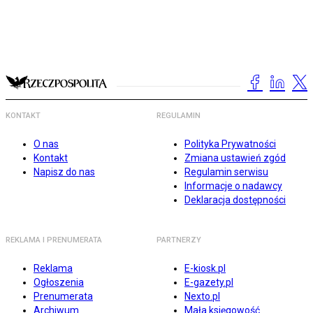
KONTAKT
REGULAMIN
O nas
Polityka Prywatności
Kontakt
Zmiana ustawień zgód
Napisz do nas
Regulamin serwisu
Informacje o nadawcy
Deklaracja dostępności
REKLAMA I PRENUMERATA
PARTNERZY
Reklama
E-kiosk.pl
Ogłoszenia
E-gazety.pl
Prenumerata
Nexto.pl
Archiwum
Mała księgowość