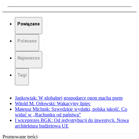
Powiązane
Polecane
Najnowsze
Tagi
Jankowiak: W globalnej gospodarce ogon macha psem
Witold M. Orłowski: Wakacyjny lipiec
Mateusz Michnik: Szwedzkie wydatki, polska jakość. Co
widać w „Rachunku od państwa”
I wiceprezes BGK: Od redystrybucji do inwestycji. Nowa
architektura budżetowa UE
Promowane treści