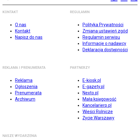
KONTAKT
REGULAMIN
O nas
Polityka Prywatności
Kontakt
Zmiana ustawień zgód
Napisz do nas
Regulamin serwisu
Informacje o nadawcy
Deklaracja dostępności
REKLAMA I PRENUMERATA
PARTNERZY
Reklama
E-kiosk.pl
Ogłoszenia
E-gazety.pl
Prenumerata
Nexto.pl
Archiwum
Mała księgowość
Kancelarierp.pl
Wieści Rolnicze
Życie Warszawy
NASZE WYDARZENIA