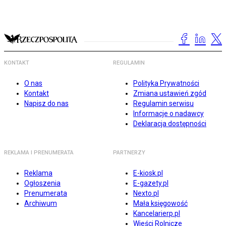
KONTAKT
REGULAMIN
O nas
Polityka Prywatności
Kontakt
Zmiana ustawień zgód
Napisz do nas
Regulamin serwisu
Informacje o nadawcy
Deklaracja dostępności
REKLAMA I PRENUMERATA
PARTNERZY
Reklama
E-kiosk.pl
Ogłoszenia
E-gazety.pl
Prenumerata
Nexto.pl
Archiwum
Mała księgowość
Kancelarierp.pl
Wieści Rolnicze