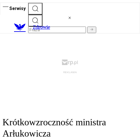
Serwisy
Z
drowie
Krótkowzroczność ministra
Arłukowicza