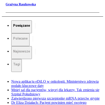
Grażyna Raszkowska
Powiązane
Polecane
Najnowsze
Tagi
Nowa aplikacja eDiLO w onkologii. Ministerstwo zdrowia
podało kluczowe daty
Mniej sal dla pacjentów, więcej dla lekarzy. Tak zmienia się
Szpital Południowy
Zatwierdzono pierwszą szczepionkę mRNA przeciw grypie
Dr Eliza Działach: Pacjent powinien mieć swojego