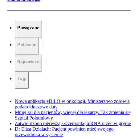
Powiązane
Polecane
Najnowsze
Tagi
Nowa aplikacja eDiLO w onkologii. Ministerstwo zdrowia
podało kluczowe daty
Mniej sal dla pacjentów, więcej dla lekarzy. Tak zmienia się
Szpital Południowy
Zatwierdzono pierwszą szczepionkę mRNA przeciw grypie
Dr Eliza Działach: Pacjent powinien mieć swojego
przewodnika w systemie