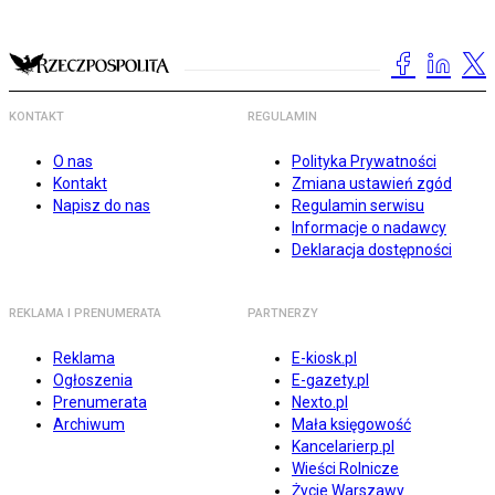
KONTAKT
REGULAMIN
O nas
Polityka Prywatności
Kontakt
Zmiana ustawień zgód
Napisz do nas
Regulamin serwisu
Informacje o nadawcy
Deklaracja dostępności
REKLAMA I PRENUMERATA
PARTNERZY
Reklama
E-kiosk.pl
Ogłoszenia
E-gazety.pl
Prenumerata
Nexto.pl
Archiwum
Mała księgowość
Kancelarierp.pl
Wieści Rolnicze
Życie Warszawy