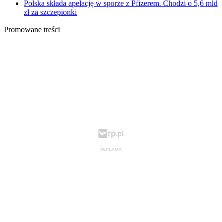
Polska składa apelację w sporze z Pfizerem. Chodzi o 5,6 mld
zł za szczepionki
Promowane treści