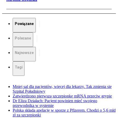
Powiązane
Polecane
Najnowsze
Tagi
Mniej sal dla pacjentów, więcej dla lekarzy. Tak zmienia się
Szpital Południowy
Zatwierdzono pierwszą szczepionkę mRNA przeciw grypie
Dr Eliza Działach: Pacjent powinien mieć swojego
przewodnika w systemie
Polska składa apelację w sporze z Pfizerem. Chodzi o 5,6 mld
zł za szczepionki