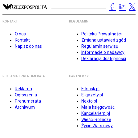
KONTAKT
REGULAMIN
O nas
Polityka Prywatności
Kontakt
Zmiana ustawień zgód
Napisz do nas
Regulamin serwisu
Informacje o nadawcy
Deklaracja dostępności
REKLAMA I PRENUMERATA
PARTNERZY
Reklama
E-kiosk.pl
Ogłoszenia
E-gazety.pl
Prenumerata
Nexto.pl
Archiwum
Mała księgowość
Kancelarierp.pl
Wieści Rolnicze
Życie Warszawy