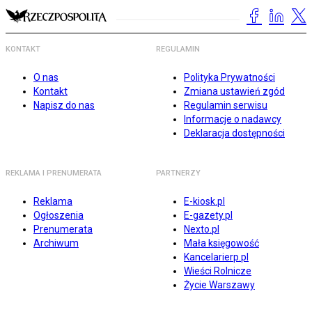
KONTAKT
REGULAMIN
O nas
Polityka Prywatności
Kontakt
Zmiana ustawień zgód
Napisz do nas
Regulamin serwisu
Informacje o nadawcy
Deklaracja dostępności
REKLAMA I PRENUMERATA
PARTNERZY
Reklama
E-kiosk.pl
Ogłoszenia
E-gazety.pl
Prenumerata
Nexto.pl
Archiwum
Mała księgowość
Kancelarierp.pl
Wieści Rolnicze
Życie Warszawy