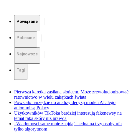
Powiązane
Polecane
Najnowsze
Tagi
Pierwsza karetka zasilana słońcem. Może zrewolucjonizować
ratownictwo w wielu zakątkach świata
Powstało narzędzie do analizy decyzji modeli AI. Jego
autorami są Polacy
Użytkowników TikToka bardziej interesują fakenewsy na
temat raka skóry niż prawda
„Wiadomości same mnie znajdą". Jedna na trzy osoby ufa
tylko algorytmom