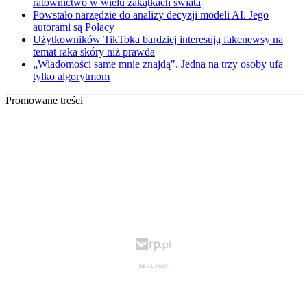
ratownictwo w wielu zakątkach świata
Powstało narzędzie do analizy decyzji modeli AI. Jego
autorami są Polacy
Użytkowników TikToka bardziej interesują fakenewsy na
temat raka skóry niż prawda
„Wiadomości same mnie znajdą". Jedna na trzy osoby ufa
tylko algorytmom
Promowane treści