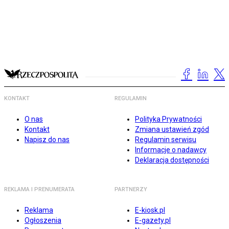
KONTAKT
REGULAMIN
O nas
Polityka Prywatności
Kontakt
Zmiana ustawień zgód
Napisz do nas
Regulamin serwisu
Informacje o nadawcy
Deklaracja dostępności
REKLAMA I PRENUMERATA
PARTNERZY
Reklama
E-kiosk.pl
Ogłoszenia
E-gazety.pl