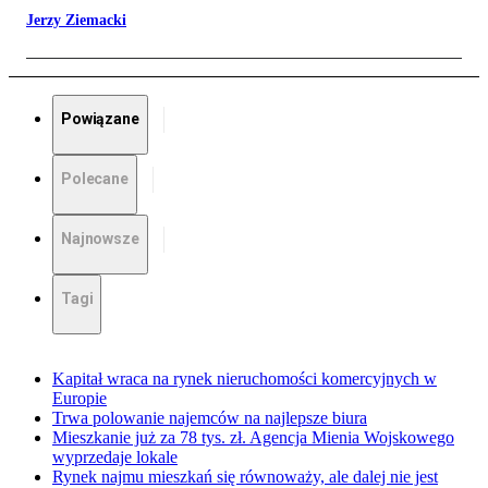
Jerzy Ziemacki
Powiązane
Polecane
Najnowsze
Tagi
Kapitał wraca na rynek nieruchomości komercyjnych w
Europie
Trwa polowanie najemców na najlepsze biura
Mieszkanie już za 78 tys. zł. Agencja Mienia Wojskowego
wyprzedaje lokale
Rynek najmu mieszkań się równoważy, ale dalej nie jest