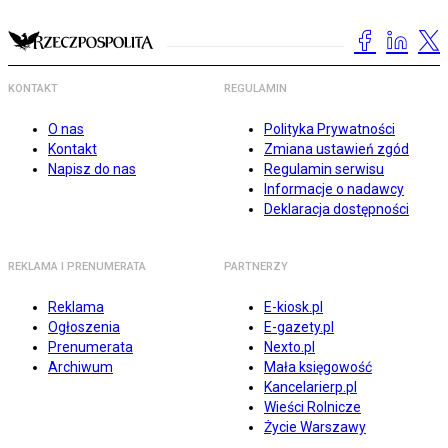
KONTAKT
REGULAMIN
O nas
Polityka Prywatności
Kontakt
Zmiana ustawień zgód
Napisz do nas
Regulamin serwisu
Informacje o nadawcy
Deklaracja dostępności
REKLAMA I PRENUMERATA
PARTNERZY
Reklama
E-kiosk.pl
Ogłoszenia
E-gazety.pl
Prenumerata
Nexto.pl
Archiwum
Mała księgowość
Kancelarierp.pl
Wieści Rolnicze
Życie Warszawy