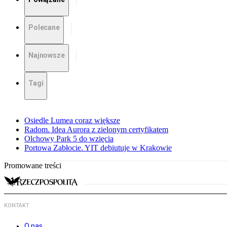
Polecane
Najnowsze
Tagi
Osiedle Lumea coraz większe
Radom. Idea Aurora z zielonym certyfikatem
Olchowy Park 5 do wzięcia
Portowa Zabłocie. YIT debiutuje w Krakowie
Promowane treści
KONTAKT
O nas