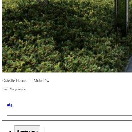
Osiedle Harmonia Mokotów
Foto: Mat.prasowa
aig
Powiązane