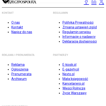
KONTAKT
REGULAMIN
O nas
Polityka Prywatności
Kontakt
Zmiana ustawień zgód
Napisz do nas
Regulamin serwisu
Informacje o nadawcy
Deklaracja dostępności
REKLAMA I PRENUMERATA
PARTNERZY
Reklama
E-kiosk.pl
Ogłoszenia
E-gazety.pl
Prenumerata
Nexto.pl
Archiwum
Mała księgowość
Kancelarierp.pl
Wieści Rolnicze
Życie Warszawy