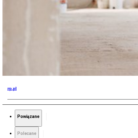
rp.pl
Powiązane
Polecane