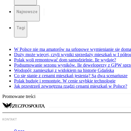
Najnowsze
Tagi
W Polsce nie ma amatorów na urlopowe wymienianie się dom
Duży może więcej, czyli wyniki sprzedaży mieszkań w I półro
Polak woli remontować dom samodzielnie. Ile wydaje?
Podsumowanie sezonu wyników. Ile deweloperzy z GPW sprzed
Wodopój: zamieszkaj z widokiem na historię Gdańska
Co się stanie z cenami mieszkań jesienią? Są dwa scenariusze
Polak buduje i remontuje. W cenie szybkie technologie
Jak przestrzeń zewnętrzna rządzi cenami mieszkań w Polsce?
Promowane treści
KONTAKT