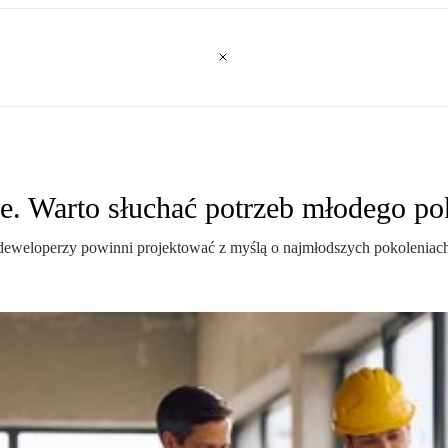
. Warto słuchać potrzeb młodego po
jak deweloperzy powinni projektować z myślą o najmłodszych pokoleniach.