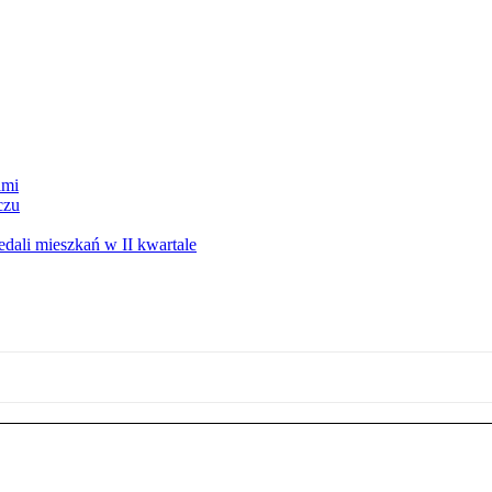
ami
czu
ali mieszkań w II kwartale