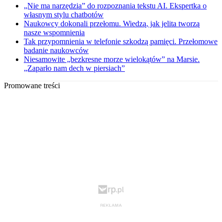
„Nie ma narzędzia” do rozpoznania tekstu AI. Ekspertka o
własnym stylu chatbotów
Naukowcy dokonali przełomu. Wiedzą, jak jelita tworzą
nasze wspomnienia
Tak przypomnienia w telefonie szkodzą pamięci. Przełomowe
badanie naukowców
Niesamowite „bezkresne morze wielokątów” na Marsie.
„Zaparło nam dech w piersiach”
Promowane treści