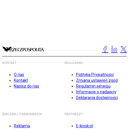
KONTAKT
REGULAMIN
O nas
Polityka Prywatności
Kontakt
Zmiana ustawień zgód
Napisz do nas
Regulamin serwisu
Informacje o nadawcy
Deklaracja dostępności
REKLAMA I PRENUMERATA
PARTNERZY
Reklama
E-kiosk.pl