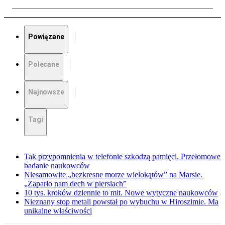
Powiązane
Polecane
Najnowsze
Tagi
Tak przypomnienia w telefonie szkodzą pamięci. Przełomowe
badanie naukowców
Niesamowite „bezkresne morze wielokątów” na Marsie.
„Zaparło nam dech w piersiach”
10 tys. kroków dziennie to mit. Nowe wytyczne naukowców
Nieznany stop metali powstał po wybuchu w Hiroszimie. Ma
unikalne właściwości