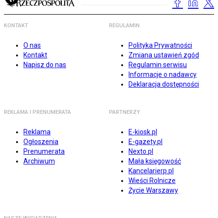
KONTAKT
REGULAMIN
O nas
Polityka Prywatności
Kontakt
Zmiana ustawień zgód
Napisz do nas
Regulamin serwisu
Informacje o nadawcy
Deklaracja dostępności
REKLAMA I PRENUMERATA
PARTNERZY
Reklama
E-kiosk.pl
Ogłoszenia
E-gazety.pl
Prenumerata
Nexto.pl
Archiwum
Mała księgowość
Kancelarierp.pl
Wieści Rolnicze
Życie Warszawy