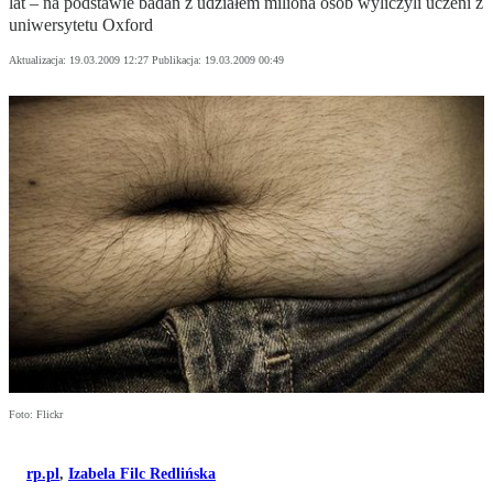
lat – na podstawie badań z udziałem miliona osób wyliczyli uczeni z
uniwersytetu Oxford
Aktualizacja:
19.03.2009 12:27
Publikacja:
19.03.2009 00:49
Foto: Flickr
rp.pl
,
Izabela Filc Redlińska