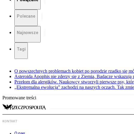
Polecane
Najnowsze
Tagi
O powszechnych problemach kobiet po porodzie rzadko się mów
Asteroida Apophis nie zderzy się z Ziemią. Badacze wskazują
Przełom dla alergików. Naukowcy stworzyli pierwsze psy, które
„Ekstremalna ewolucja” zachodzi na naszych oczach. Tak zmien
Promowane treści
KONTAKT
O nas