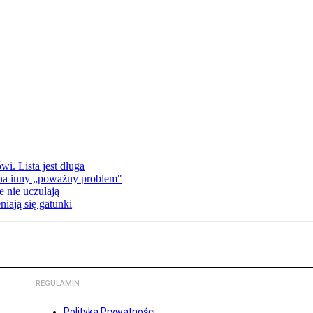
i. Lista jest długa
 na inny „poważny problem"
 nie uczulają
iają się gatunki
REGULAMIN
Polityka Prywatności