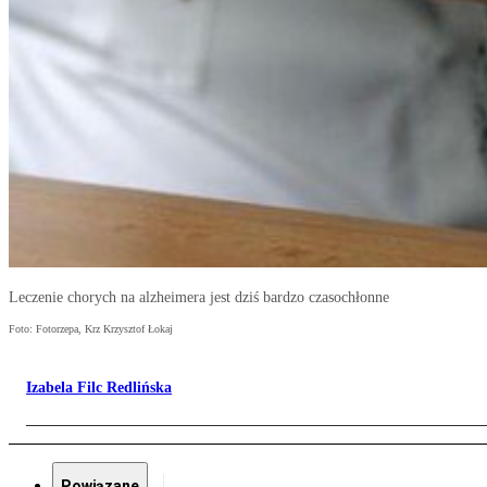
Leczenie chorych na alzheimera jest dziś bardzo czasochłonne
Foto: Fotorzepa, Krz Krzysztof Łokaj
Izabela Filc Redlińska
Powiązane