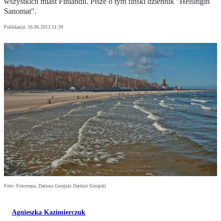
wszystkich miast Finlandii. Pisze o tym fiński dziennik "Helsingin
Sanomat".
Publikacja:
16.06.2013 11:39
Foto: Fotorzepa, Dariusz Gorajski Dariusz Gorajski
Agnieszka Kazimierczuk