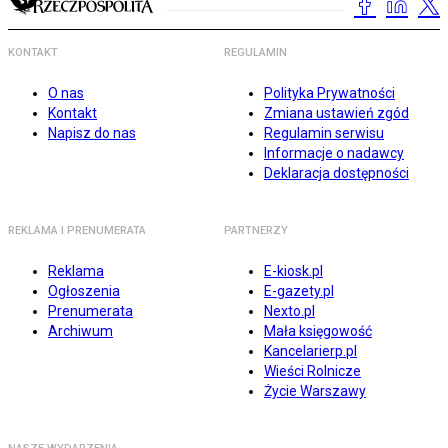
KONTAKT
REGULAMIN
O nas
Polityka Prywatności
Kontakt
Zmiana ustawień zgód
Napisz do nas
Regulamin serwisu
Informacje o nadawcy
Deklaracja dostępności
REKLAMA I PRENUMERATA
PARTNERZY
Reklama
E-kiosk.pl
Ogłoszenia
E-gazety.pl
Prenumerata
Nexto.pl
Archiwum
Mała księgowość
Kancelarierp.pl
Wieści Rolnicze
Życie Warszawy