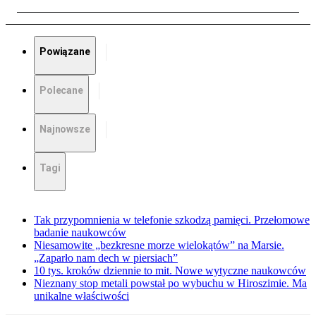
Powiązane
Polecane
Najnowsze
Tagi
Tak przypomnienia w telefonie szkodzą pamięci. Przełomowe
badanie naukowców
Niesamowite „bezkresne morze wielokątów” na Marsie.
„Zaparło nam dech w piersiach”
10 tys. kroków dziennie to mit. Nowe wytyczne naukowców
Nieznany stop metali powstał po wybuchu w Hiroszimie. Ma
unikalne właściwości