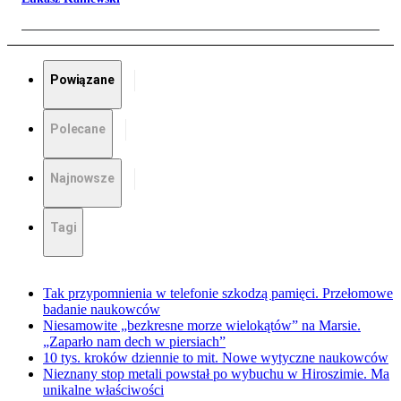
Powiązane
Polecane
Najnowsze
Tagi
Tak przypomnienia w telefonie szkodzą pamięci. Przełomowe
badanie naukowców
Niesamowite „bezkresne morze wielokątów” na Marsie.
„Zaparło nam dech w piersiach”
10 tys. kroków dziennie to mit. Nowe wytyczne naukowców
Nieznany stop metali powstał po wybuchu w Hiroszimie. Ma
unikalne właściwości