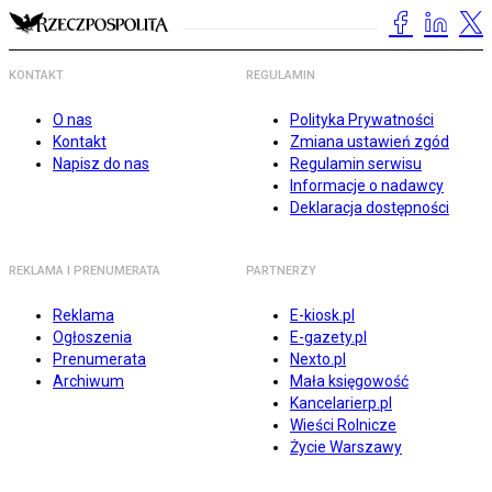
KONTAKT
REGULAMIN
O nas
Polityka Prywatności
Kontakt
Zmiana ustawień zgód
Napisz do nas
Regulamin serwisu
Informacje o nadawcy
Deklaracja dostępności
REKLAMA I PRENUMERATA
PARTNERZY
Reklama
E-kiosk.pl
Ogłoszenia
E-gazety.pl
Prenumerata
Nexto.pl
Archiwum
Mała księgowość
Kancelarierp.pl
Wieści Rolnicze
Życie Warszawy