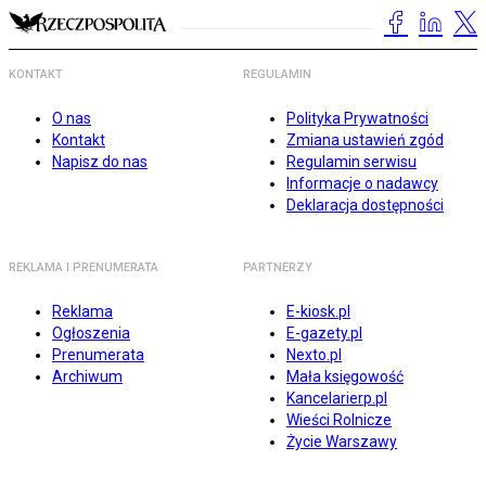
KONTAKT
REGULAMIN
O nas
Polityka Prywatności
Kontakt
Zmiana ustawień zgód
Napisz do nas
Regulamin serwisu
Informacje o nadawcy
Deklaracja dostępności
REKLAMA I PRENUMERATA
PARTNERZY
Reklama
E-kiosk.pl
Ogłoszenia
E-gazety.pl
Prenumerata
Nexto.pl
Archiwum
Mała księgowość
Kancelarierp.pl
Wieści Rolnicze
Życie Warszawy