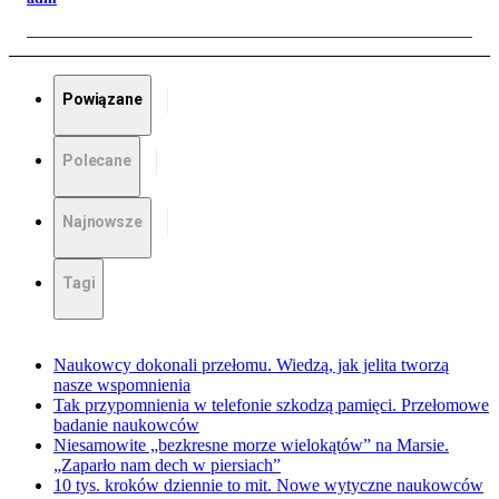
Powiązane
Polecane
Najnowsze
Tagi
Naukowcy dokonali przełomu. Wiedzą, jak jelita tworzą
nasze wspomnienia
Tak przypomnienia w telefonie szkodzą pamięci. Przełomowe
badanie naukowców
Niesamowite „bezkresne morze wielokątów” na Marsie.
„Zaparło nam dech w piersiach”
10 tys. kroków dziennie to mit. Nowe wytyczne naukowców