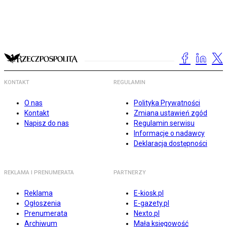
KONTAKT
REGULAMIN
O nas
Polityka Prywatności
Kontakt
Zmiana ustawień zgód
Napisz do nas
Regulamin serwisu
Informacje o nadawcy
Deklaracja dostępności
REKLAMA I PRENUMERATA
PARTNERZY
Reklama
E-kiosk.pl
Ogłoszenia
E-gazety.pl
Prenumerata
Nexto.pl
Archiwum
Mała księgowość