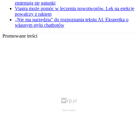
zmieniają się gatunki
Viagra może pomóc w leczeniu nowotworów. Lek na erekcję
powalczy z rakiem
„Nie ma narzędzia” do rozpoznania tekstu AI. Ekspertka o
własnym stylu chatbotów
Promowane treści