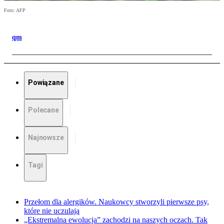
Foto: AFP
qm
Powiązane
Polecane
Najnowsze
Tagi
Przełom dla alergików. Naukowcy stworzyli pierwsze psy,
które nie uczulają
„Ekstremalna ewolucja” zachodzi na naszych oczach. Tak