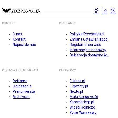
KONTAKT
REGULAMIN
O nas
Polityka Prywatności
Kontakt
Zmiana ustawień zgód
Napisz do nas
Regulamin serwisu
Informacje o nadawcy
Deklaracja dostępności
REKLAMA I PRENUMERATA
PARTNERZY
Reklama
E-kiosk.pl
Ogłoszenia
E-gazety.pl
Prenumerata
Nexto.pl
Archiwum
Mała księgowość
Kancelarierp.pl
Wieści Rolnicze
Życie Warszawy