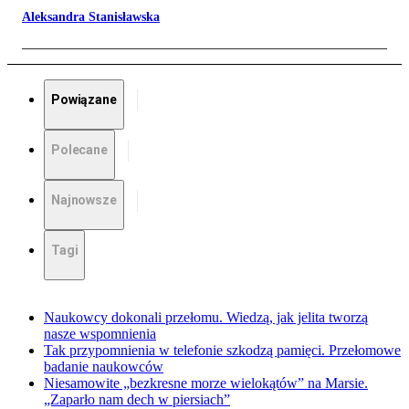
Aleksandra Stanisławska
Powiązane
Polecane
Najnowsze
Tagi
Naukowcy dokonali przełomu. Wiedzą, jak jelita tworzą
nasze wspomnienia
Tak przypomnienia w telefonie szkodzą pamięci. Przełomowe
badanie naukowców
Niesamowite „bezkresne morze wielokątów” na Marsie.
„Zaparło nam dech w piersiach”