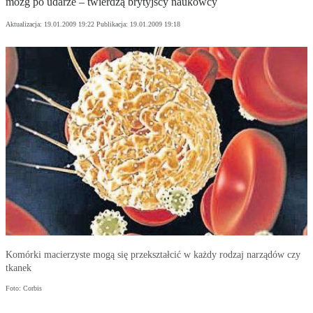
mózg po udarze – twierdzą brytyjscy naukowcy
Aktualizacja:
19.01.2009 19:22
Publikacja:
19.01.2009 19:18
Komórki macierzyste mogą się przekształcić w każdy rodzaj narządów czy
tkanek
Foto: Corbis