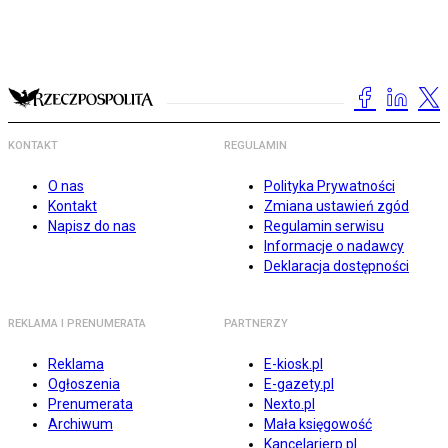
KONTAKT
REGULAMIN
O nas
Polityka Prywatności
Kontakt
Zmiana ustawień zgód
Napisz do nas
Regulamin serwisu
Informacje o nadawcy
Deklaracja dostępności
REKLAMA I PRENUMERATA
PARTNERZY
Reklama
E-kiosk.pl
Ogłoszenia
E-gazety.pl
Prenumerata
Nexto.pl
Archiwum
Mała księgowość
Kancelarierp.pl