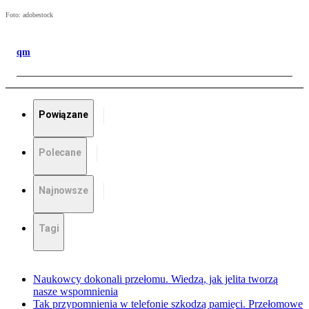
Foto: adobestock
qm
Powiązane
Polecane
Najnowsze
Tagi
Naukowcy dokonali przełomu. Wiedzą, jak jelita tworzą
nasze wspomnienia
Tak przypomnienia w telefonie szkodzą pamięci. Przełomowe