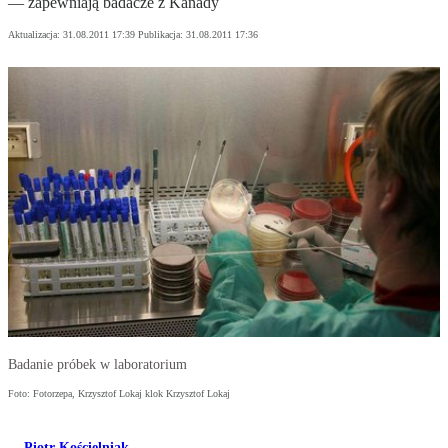
— zapewniają badacze z Kanady
Aktualizacja:
31.08.2011 17:39
Publikacja:
31.08.2011 17:36
Badanie próbek w laboratorium
Foto: Fotorzepa, Krzysztof Lokaj klok Krzysztof Lokaj
Piotr Kościelniak