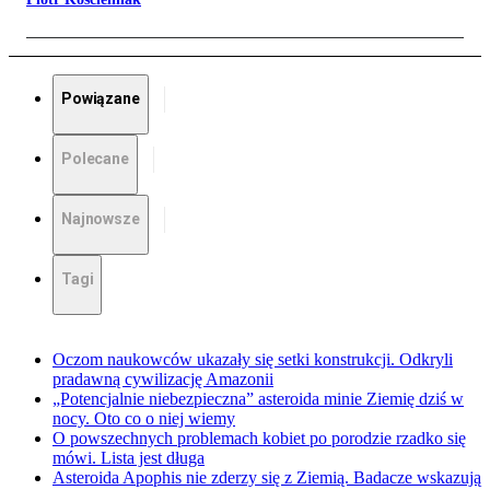
Powiązane
Polecane
Najnowsze
Tagi
Oczom naukowców ukazały się setki konstrukcji. Odkryli
pradawną cywilizację Amazonii
„Potencjalnie niebezpieczna” asteroida minie Ziemię dziś w
nocy. Oto co o niej wiemy
O powszechnych problemach kobiet po porodzie rzadko się
mówi. Lista jest długa
Asteroida Apophis nie zderzy się z Ziemią. Badacze wskazują