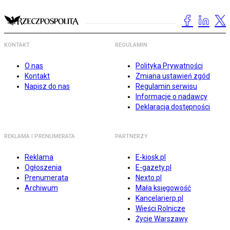
KONTAKT
REGULAMIN
O nas
Polityka Prywatności
Kontakt
Zmiana ustawień zgód
Napisz do nas
Regulamin serwisu
Informacje o nadawcy
Deklaracja dostępności
REKLAMA I PRENUMERATA
PARTNERZY
Reklama
E-kiosk.pl
Ogłoszenia
E-gazety.pl
Prenumerata
Nexto.pl
Archiwum
Mała księgowość
Kancelarierp.pl
Wieści Rolnicze
Życie Warszawy