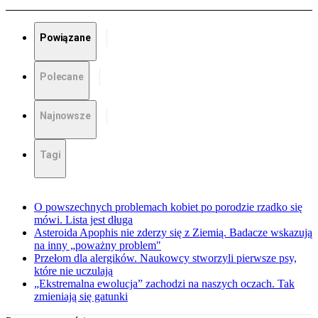
Powiązane
Polecane
Najnowsze
Tagi
O powszechnych problemach kobiet po porodzie rzadko się
mówi. Lista jest długa
Asteroida Apophis nie zderzy się z Ziemią. Badacze wskazują
na inny „poważny problem"
Przełom dla alergików. Naukowcy stworzyli pierwsze psy,
które nie uczulają
„Ekstremalna ewolucja” zachodzi na naszych oczach. Tak
zmieniają się gatunki