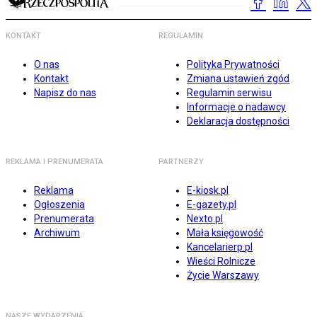
KONTAKT
REGULAMIN
O nas
Polityka Prywatności
Kontakt
Zmiana ustawień zgód
Napisz do nas
Regulamin serwisu
Informacje o nadawcy
Deklaracja dostępności
REKLAMA I PRENUMERATA
PARTNERZY
Reklama
E-kiosk.pl
Ogłoszenia
E-gazety.pl
Prenumerata
Nexto.pl
Archiwum
Mała księgowość
Kancelarierp.pl
Wieści Rolnicze
Życie Warszawy
NASZE WYDARZENIA