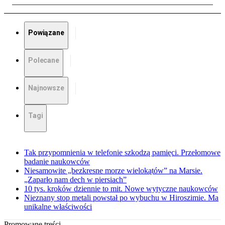
Powiązane
Polecane
Najnowsze
Tagi
Tak przypomnienia w telefonie szkodzą pamięci. Przełomowe
badanie naukowców
Niesamowite „bezkresne morze wielokątów” na Marsie.
„Zaparło nam dech w piersiach”
10 tys. kroków dziennie to mit. Nowe wytyczne naukowców
Nieznany stop metali powstał po wybuchu w Hiroszimie. Ma
unikalne właściwości
Promowane treści