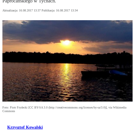
Paprocańskiego w Tychach.
Aktualizacja:
16.08.2017 13:37
Publikacja:
16.08.2017 13:34
Foto: Piotr Frydecki [CC BY-SA 3.0 (http://creativecommons.org/licenses/by-sa/3.0)], via Wikimedia
Commons
Krzysztof Kowalski