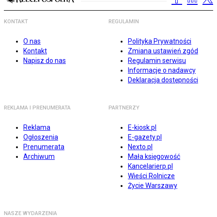
KONTAKT
REGULAMIN
O nas
Polityka Prywatności
Kontakt
Zmiana ustawień zgód
Napisz do nas
Regulamin serwisu
Informacje o nadawcy
Deklaracja dostępności
REKLAMA I PRENUMERATA
PARTNERZY
Reklama
E-kiosk.pl
Ogłoszenia
E-gazety.pl
Prenumerata
Nexto.pl
Archiwum
Mała księgowość
Kancelarierp.pl
Wieści Rolnicze
Życie Warszawy
NASZE WYDARZENIA