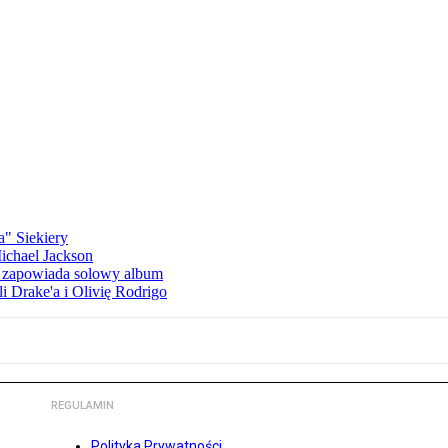
a" Siekiery
Michael Jackson
h zapowiada solowy album
li Drake'a i Olivię Rodrigo
REGULAMIN
Polityka Prywatności