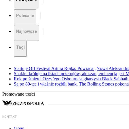
Polecane
Najnowsze
Tagi
Startuje Off Festival Artura Rojka. Powraca „Nowa Aleksandri
Shakira króluje na listach przebojów, ale szarą eminencją jest 
Rok po śmierci Ozzy’ego Osbourne'a gitarzysta Black Sabbat
Są po 80-tce i właśnie rozbili bank. The Rolling Stones pokona
Promowane treści
KONTAKT
O nas