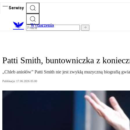
Serwisy
Wydarzenia
Patti Smith, buntowniczka z koniecz
„Chleb aniołów” Patti Smith nie jest zwykłą muzyczną biografią gw
Publikacja:
17.06.2026 05:00