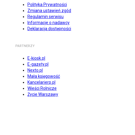
Polityka Prywatności
Zmiana ustawień zgód
Regulamin serwisu
Informacje o nadawcy
Deklaracja dostępności
PARTNERZY
E-kiosk.pl
E-gazety.pl
Nexto.pl
Mała księgowość
Kancelarierp.pl
Wieści Rolnicze
Życie Warszawy