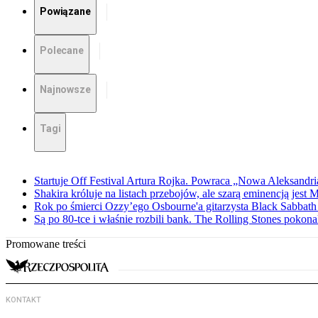
Powiązane
Polecane
Najnowsze
Tagi
Startuje Off Festival Artura Rojka. Powraca „Nowa Aleksandri
Shakira króluje na listach przebojów, ale szarą eminencją jest 
Rok po śmierci Ozzy’ego Osbourne'a gitarzysta Black Sabbat
Są po 80-tce i właśnie rozbili bank. The Rolling Stones pokona
Promowane treści
KONTAKT