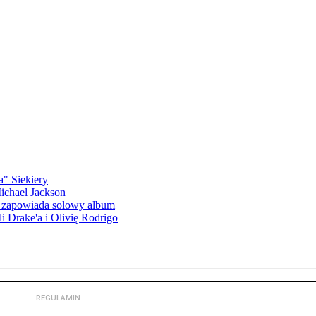
a" Siekiery
Michael Jackson
h zapowiada solowy album
li Drake'a i Olivię Rodrigo
REGULAMIN