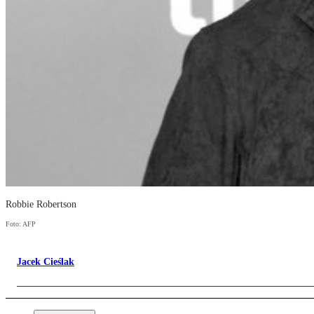
Robbie Robertson
Foto: AFP
Jacek Cieślak