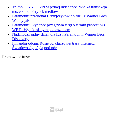
Trump, CNN i TVN w jednej układance. Wielka transakcja
może zmienić rynek mediów
Paramount przekonał Brytyjczyków do fuzji z Warner Bros.
Wiemy jak
Paramount Skydance przegrywa targi o termin procesu ws.
WBD. Wyniki słabym pocieszeniem
Nadchodzi sądny dzień dla fuzji Paramount i Warner Bros.
Discovery
Finlandia odcina Rosję od kluczowej trasy internetu.
Światłowody pójdą pod nóż
Promowane treści