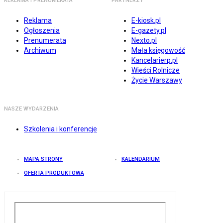
REKLAMA I PRENUMERATA
PARTNERZY
Reklama
E-kiosk.pl
Ogłoszenia
E-gazety.pl
Prenumerata
Nexto.pl
Archiwum
Mała księgowość
Kancelarierp.pl
Wieści Rolnicze
Życie Warszawy
NASZE WYDARZENIA
Szkolenia i konferencje
MAPA STRONY
KALENDARIUM
OFERTA PRODUKTOWA