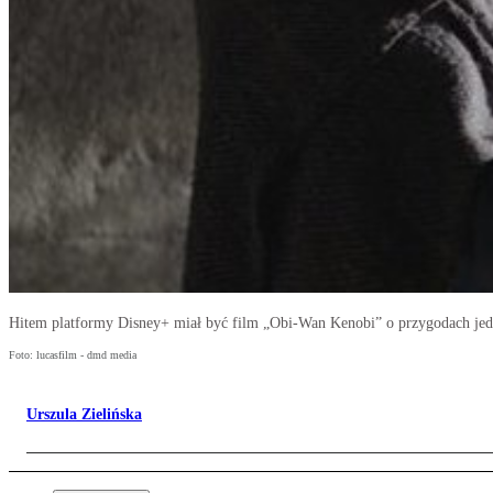
Hitem platformy Disney+ miał być film „Obi-Wan Kenobi” o przygodach je
Foto: lucasfilm - dmd media
Urszula Zielińska