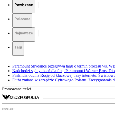
Powiązane
Polecane
Najnowsze
Tagi
Paramount Skydance przegrywa targi o termin procesu ws. W
Nadchodzi sądny dzień dla fuzji Paramount i Warner Bros. Dis
Finlandia odcina Rosję od kluczowej trasy internetu. Światło
Duża zmiana w zarządzie Cyfrowego Polsatu. Zrezygnowała d
Promowane treści
KONTAKT