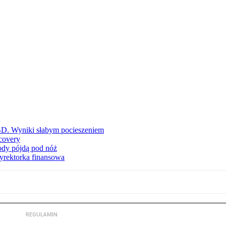
BD. Wyniki słabym pocieszeniem
covery
wody pójdą pod nóż
yrektorka finansowa
REGULAMIN