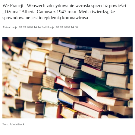
We Francji i Włoszech zdecydowanie wzrosła sprzedaż powieści
„Dżuma” Alberta Camusa z 1947 roku. Media twierdzą, że
spowodowane jest to epidemią koronawirusa.
Aktualizacja:
03.03.2020 14:14
Publikacja:
03.03.2020 14:06
Foto: AdobeStock