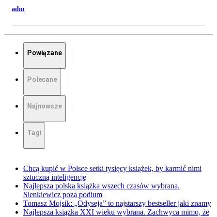
adm
Powiązane
Polecane
Najnowsze
Tagi
Chcą kupić w Polsce setki tysięcy książek, by karmić nimi
sztuczną inteligencję
Najlepsza polska książka wszech czasów wybrana.
Sienkiewicz poza podium
Tomasz Mojsik: „Odyseja” to najstarszy bestseller jaki znamy
Najlepsza książka XXI wieku wybrana. Zachwyca mimo, że