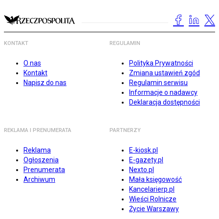
KONTAKT
REGULAMIN
O nas
Polityka Prywatności
Kontakt
Zmiana ustawień zgód
Napisz do nas
Regulamin serwisu
Informacje o nadawcy
Deklaracja dostępności
REKLAMA I PRENUMERATA
PARTNERZY
Reklama
E-kiosk.pl
Ogłoszenia
E-gazety.pl
Prenumerata
Nexto.pl
Archiwum
Mała księgowość
Kancelarierp.pl
Wieści Rolnicze
Życie Warszawy