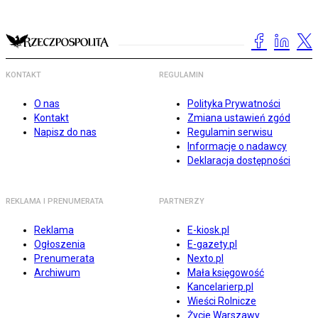
KONTAKT
REGULAMIN
O nas
Polityka Prywatności
Kontakt
Zmiana ustawień zgód
Napisz do nas
Regulamin serwisu
Informacje o nadawcy
Deklaracja dostępności
REKLAMA I PRENUMERATA
PARTNERZY
Reklama
E-kiosk.pl
Ogłoszenia
E-gazety.pl
Prenumerata
Nexto.pl
Archiwum
Mała księgowość
Kancelarierp.pl
Wieści Rolnicze
Życie Warszawy