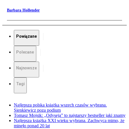
Barbara Hollender
Powiązane
Polecane
Najnowsze
Tagi
Najlepsza polska książka wszech czasów wybrana.
Sienkiewicz poza podium
Tomasz Mojsik: „Odyseja” to najstarszy bestseller jaki znamy
Najlepsza książka XXI wieku wybrana. Zachwyca mimo, że
minęło ponad 20 lat