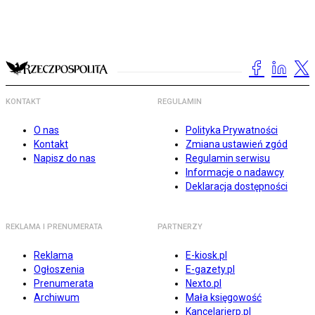
KONTAKT
REGULAMIN
O nas
Polityka Prywatności
Kontakt
Zmiana ustawień zgód
Napisz do nas
Regulamin serwisu
Informacje o nadawcy
Deklaracja dostępności
REKLAMA I PRENUMERATA
PARTNERZY
Reklama
E-kiosk.pl
Ogłoszenia
E-gazety.pl
Prenumerata
Nexto.pl
Archiwum
Mała księgowość
Kancelarierp.pl