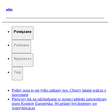
adm
Powiązane
Polecane
Najnowsze
Tagi
Polipy nosa to nie tylko zatkany nos. Chorzy latami walczą z
nawrotami
Pierwszy lek na odchudzanie w postaci tabletki zatwierdzony
przez Komisję Europejską. Wcześniej był dostępny we
wstrzykiwaczu