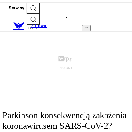
Serwisy
Z
drowie
Parkinson konsekwencją zakażenia
koronawirusem SARS-CoV-2?