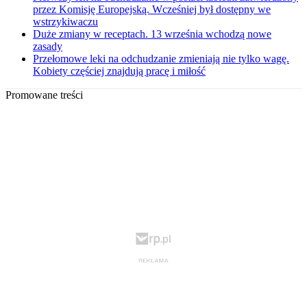
przez Komisję Europejską. Wcześniej był dostępny we
wstrzykiwaczu
Duże zmiany w receptach. 13 września wchodzą nowe
zasady
Przełomowe leki na odchudzanie zmieniają nie tylko wagę.
Kobiety częściej znajdują pracę i miłość
Promowane treści