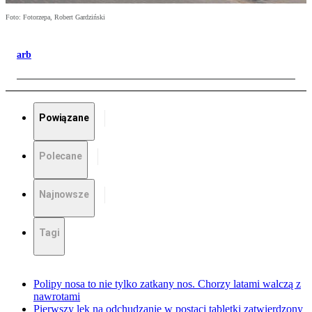
Foto: Fotorzepa, Robert Gardziński
arb
Powiązane
Polecane
Najnowsze
Tagi
Polipy nosa to nie tylko zatkany nos. Chorzy latami walczą z
nawrotami
Pierwszy lek na odchudzanie w postaci tabletki zatwierdzony