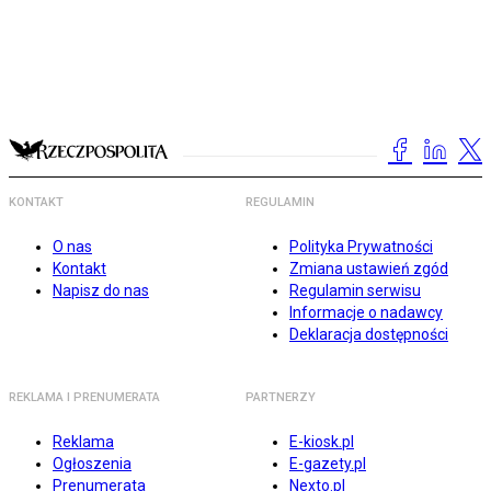
KONTAKT
REGULAMIN
O nas
Polityka Prywatności
Kontakt
Zmiana ustawień zgód
Napisz do nas
Regulamin serwisu
Informacje o nadawcy
Deklaracja dostępności
REKLAMA I PRENUMERATA
PARTNERZY
Reklama
E-kiosk.pl
Ogłoszenia
E-gazety.pl
Prenumerata
Nexto.pl