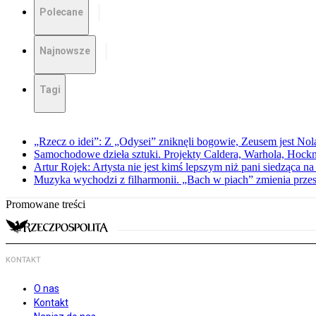
Polecane
Najnowsze
Tagi
„Rzecz o idei”: Z „Odysei” zniknęli bogowie, Zeusem jest Nol
Samochodowe dzieła sztuki. Projekty Caldera, Warhola, Hock
Artur Rojek: Artysta nie jest kimś lepszym niż pani siedząca n
Muzyka wychodzi z filharmonii. „Bach w piach” zmienia przes
Promowane treści
KONTAKT
O nas
Kontakt