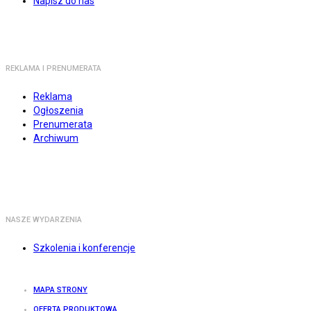
Napisz do nas
REKLAMA I PRENUMERATA
Reklama
Ogłoszenia
Prenumerata
Archiwum
NASZE WYDARZENIA
Szkolenia i konferencje
MAPA STRONY
OFERTA PRODUKTOWA