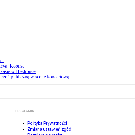
an
neya, Koonsa
a kasie w Biedronce
trzeń publiczną w scenę koncertową
REGULAMIN
Polityka Prywatności
Zmiana ustawień zgód