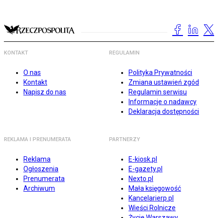
KONTAKT
REGULAMIN
O nas
Polityka Prywatności
Kontakt
Zmiana ustawień zgód
Napisz do nas
Regulamin serwisu
Informacje o nadawcy
Deklaracja dostępności
REKLAMA I PRENUMERATA
PARTNERZY
Reklama
E-kiosk.pl
Ogłoszenia
E-gazety.pl
Prenumerata
Nexto.pl
Archiwum
Mała księgowość
Kancelarierp.pl
Wieści Rolnicze
Życie Warszawy