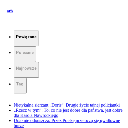
arb
Powiązane
Polecane
Najnowsze
Tagi
Nietykalna sierżant „Doris”. Drugie życie tajnej policjantki
„Rzecz w tym”: To, co nie jest dobre dla państwa, jest dobre
dla Karola Nawrockiego
Upał nie odpuszcza. Przez Polskę przetoczą się gwałtowne
burze