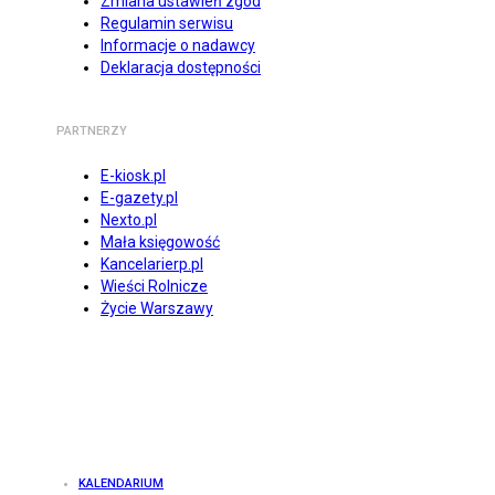
Zmiana ustawień zgód
Regulamin serwisu
Informacje o nadawcy
Deklaracja dostępności
PARTNERZY
E-kiosk.pl
E-gazety.pl
Nexto.pl
Mała księgowość
Kancelarierp.pl
Wieści Rolnicze
Życie Warszawy
KALENDARIUM