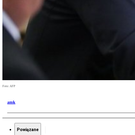
Foto: AFP
amk
Powiązane