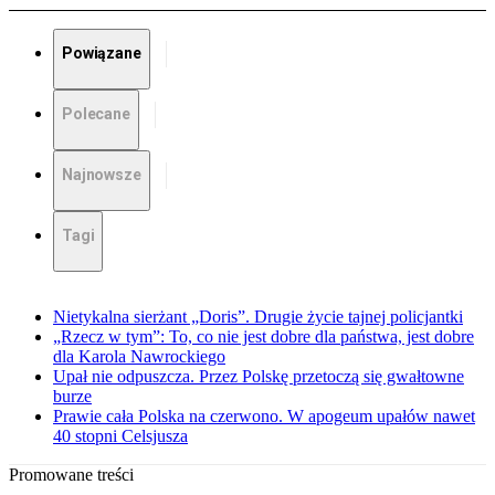
Powiązane
Polecane
Najnowsze
Tagi
Nietykalna sierżant „Doris”. Drugie życie tajnej policjantki
„Rzecz w tym”: To, co nie jest dobre dla państwa, jest dobre
dla Karola Nawrockiego
Upał nie odpuszcza. Przez Polskę przetoczą się gwałtowne
burze
Prawie cała Polska na czerwono. W apogeum upałów nawet
40 stopni Celsjusza
Promowane treści