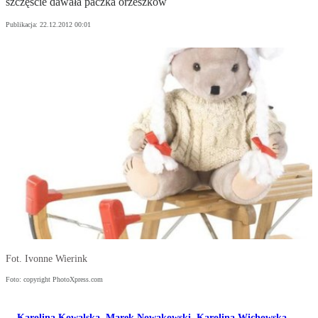
szczęście dawała paczka orzeszków
Publikacja:
22.12.2012 00:01
Fot. Ivonne Wierink
Foto: copyright PhotoXpress.com
Karolina Kowalska
,
Marek Nowakowski
,
Karolina Wichowska
,